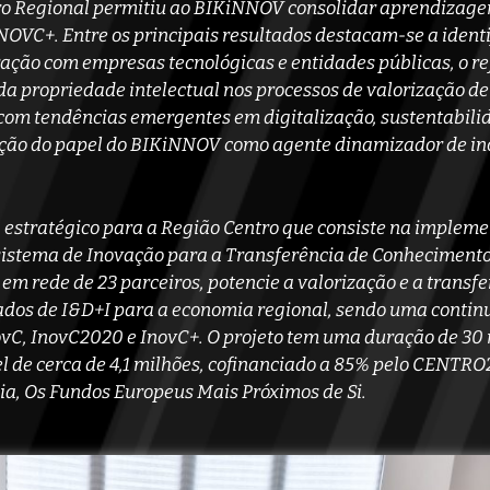
ro Regional permitiu ao BIKiNNOV consolidar aprendizagen
NOVC+. Entre os principais resultados destacam-se a identi
ação com empresas tecnológicas e entidades públicas, o re
a propriedade intelectual nos processos de valorização de
com tendências emergentes em digitalização, sustentabili
dação do papel do BIKiNNOV como agente dinamizador de in
stratégico para a Região Centro que consiste na impleme
istema de Inovação para a Transferência de Conhecimento 
em rede de 23 parceiros, potencie a valorização e a transfe
ados de I&D+I para a economia regional, sendo uma contin
vC, InovC2020 e InovC+. O projeto tem uma duração de 30
el de cerca de 4,1 milhões, cofinanciado a 85% pelo CENTRO
ia, Os Fundos Europeus Mais Próximos de Si.