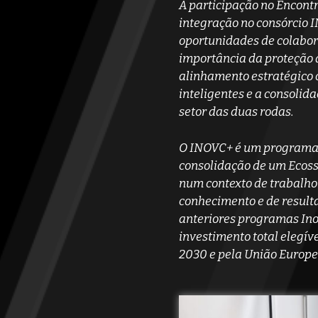
A participação no Encont
integração no consórcio I
oportunidades de colabor
importância da proteção d
alinhamento estratégico 
inteligentes e a consoli
setor das duas rodas.
O INOVC+ é um programa e
consolidação de um Ecoss
num contexto de trabalho 
conhecimento e de result
anteriores programas Ino
investimento total elegív
2030 e pela União Europe