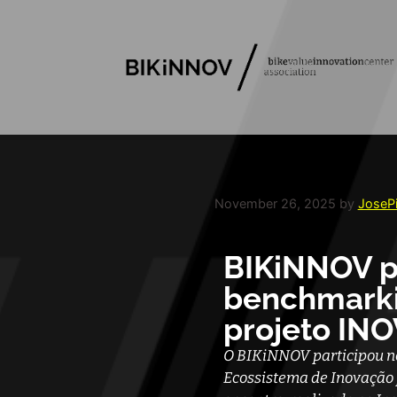
November 26, 2025
by
JoseP
BIKiNNOV p
benchmarki
projeto IN
O BIKiNNOV participou no
Ecossistema de Inovação 