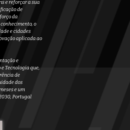
s e reforçar a sua
ficação de
forço da
 conhecimento, o
dade e cidades
ovação aplicada ao
ntação e
e Tecnologia que,
rência de
uidade dos
 meses e um
2030, Portugal