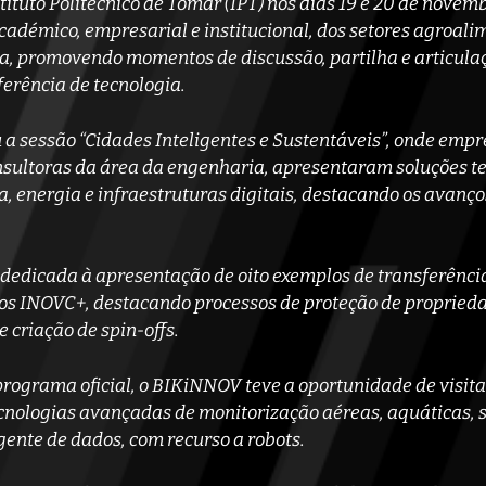
tituto Politécnico de Tomar (IPT) nos dias 19 e 20 de novem
adémico, empresarial e institucional, dos setores agroali
ia, promovendo momentos de discussão, partilha e articula
ferência de tecnologia.
 a sessão “Cidades Inteligentes e Sustentáveis”, onde emp
nsultoras da área da engenharia, apresentaram soluções t
, energia e infraestruturas digitais, destacando os avanço
i dedicada à apresentação de oito exemplos de transferênci
os INOVC+, destacando processos de proteção de propriedad
 criação de spin-offs.
grama oficial, o BIKiNNOV teve a oportunidade de visit
ecnologias avançadas de monitorização aéreas, aquáticas, 
ligente de dados, com recurso a robots.