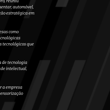
bro, reuniu
mentar, automóvel,
ção estratégica em
resas como
ecnológicas
s tecnológicos que
a de tecnologia
e intelectual,
ar a empresa
sensorização