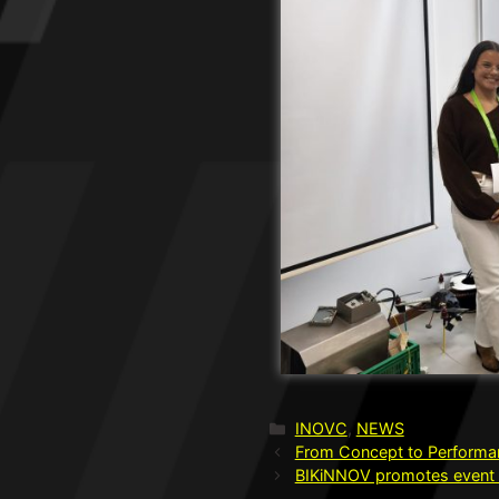
INOVC
,
NEWS
From Concept to Performanc
BIKiNNOV promotes event “F