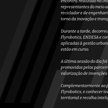
encontro, realizado no Ins
representantes do meio ac
reciclador e de engenhar
torno da inovação e trans
Durante a tarde, decorreu
Flyrobotics, ENDESA e co
aplicadas à gestão urbana
estão em curso.
A última sessão do dia fo
promovidos pelos parceir
valorização de invenções e
Complementarmente ao pro
Flyrobotics, e conhecer t
territorial e recolha inte