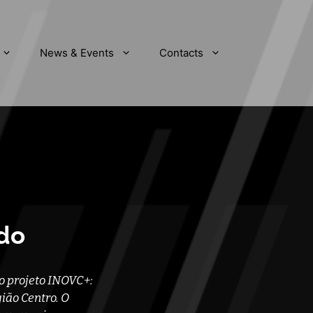
News & Events
Contacts
do
o projeto INOVC+:
ião Centro. O