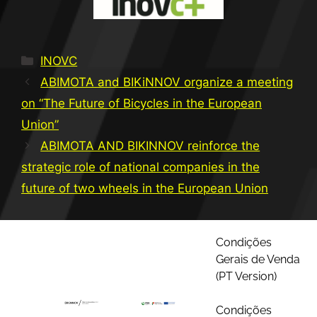
INOVC
ABIMOTA and BIKiNNOV organize a meeting
on “The Future of Bicycles in the European
Union”
ABIMOTA AND BIKINNOV reinforce the
strategic role of national companies in the
future of two wheels in the European Union
Condições
Gerais de Venda
(PT Version)
Condições